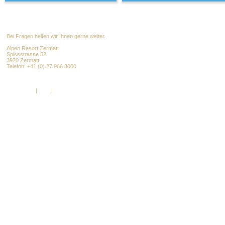
Bei Fragen helfen wir Ihnen gerne weiter.
Alpen Resort Zermatt
Spissstrasse 52
3920 Zermatt
Telefon: +41 (0) 27 966 3000
info@alpenresort.com
www.alpenresort.com
Impressum
|
AGB
|
DSGVO