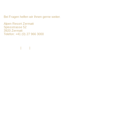
Bei Fragen helfen wir Ihnen gerne weiter.
Alpen Resort Zermatt
Spissstrasse 52
3920 Zermatt
Telefon: +41 (0) 27 966 3000
info@alpenresort.com
www.alpenresort.com
Impressum
|
AGB
|
DSGVO