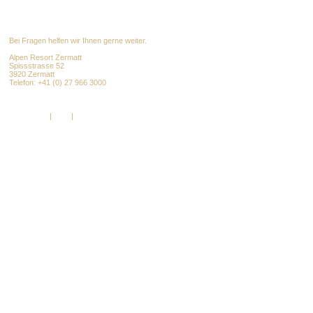
Bei Fragen helfen wir Ihnen gerne weiter.
Alpen Resort Zermatt
Spissstrasse 52
3920 Zermatt
Telefon: +41 (0) 27 966 3000
info@alpenresort.com
www.alpenresort.com
Impressum
|
AGB
|
DSGVO