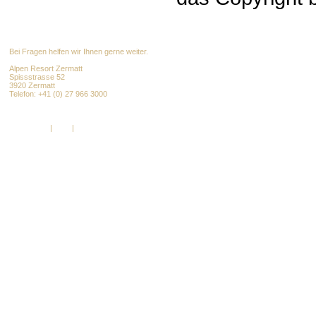
Bei Fragen helfen wir Ihnen gerne weiter.
Alpen Resort Zermatt
Spissstrasse 52
3920 Zermatt
Telefon: +41 (0) 27 966 3000
info@alpenresort.com
www.alpenresort.com
Impressum
|
AGB
|
DSGVO