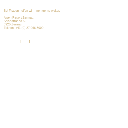
Bei Fragen helfen wir Ihnen gerne weiter.
Alpen Resort Zermatt
Spissstrasse 52
3920 Zermatt
Telefon: +41 (0) 27 966 3000
info@alpenresort.com
www.alpenresort.com
Impressum
|
AGB
|
DSGVO