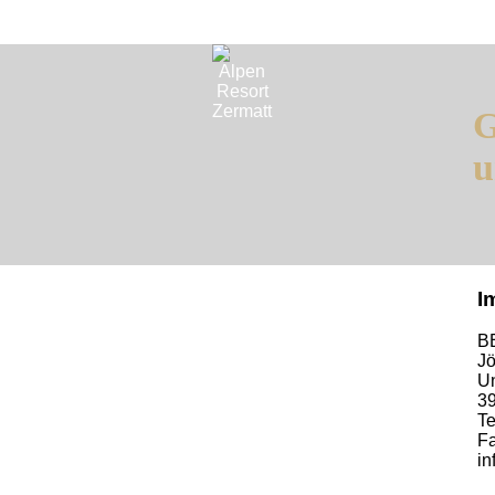
G
u
I
B
Jö
Un
39
Te
Fa
in