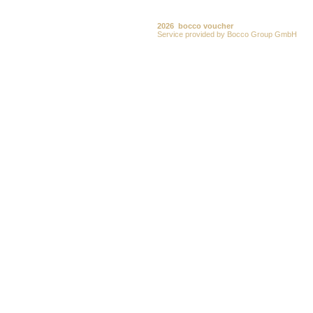
2026 bocco voucher
Service provided by Bocco Group GmbH
www.boccogroup.com
Impressum