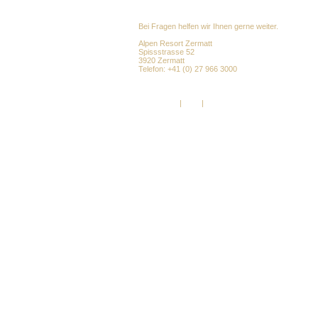
Bei Fragen helfen wir Ihnen gerne weiter.
Alpen Resort Zermatt
Spissstrasse 52
3920 Zermatt
Telefon: +41 (0) 27 966 3000
info@alpenresort.com
www.alpenresort.com
Impressum
|
AGB
|
DSGVO