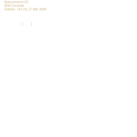
Spissstrasse 52
3920 Zermatt
Telefon: +41 (0) 27 966 3000
info@alpenresort.com
www.alpenresort.com
Impressum
|
AGB
|
DSGVO