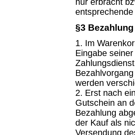
nur erbracht bz
entsprechende u
§3 Bezahlung
1. Im Warenkor
Eingabe seiner
Zahlungsdienstl
Bezahlvorgang 
werden versch
2. Erst nach ei
Gutschein an de
Bezahlung abge
der Kauf als ni
Versendung de