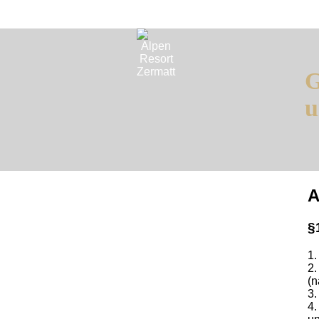
G
u
A
§
1.
2.
(n
3.
4.