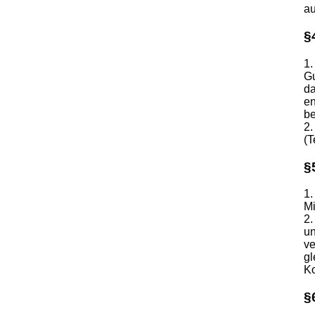
au
§
1.
Gu
da
en
be
2.
(T
§
1.
Mi
2.
un
ve
gl
Ko
§