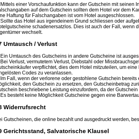
 Mittels einer Vorschaufunktion kann der Gutschein mit seinen I
lschangaben auf dem Gutschein sollten dem Hotel vor dem Kau
ne Haftung für Falschangaben ist vom Hotel ausgeschlossen.
 Sollte das Hotel aus irgendeinem Grund schliessen oder aufge
telgutscheine schadenersatzlos. Dies ist auch der Fall, wenn 
gentümer wechselt.
7 Umtausch / Verlust
 Ein Umtausch des Gutscheins in andere Gutscheine ist ausges
 Bei Verlust, vermutetem Verlust, Diebstahl oder Missbrauchsgef
tscheinkäufer verpflichtet, dies dem Hotel mitzuteilen, um eine
ngelösten Codes zu veranlassen.
 Im Fall, wenn der verlorene oder gestohlene Gutschein bereits 
glichkeit, den Gutschein zu ersetzen, den Gutscheinbetrag zurü
tschein beschriebene Leistung einzufordern, da der Gutschein be
 Es besteht keine Möglichkeit Gutscheine gegen eine Barwert
8 Widerrufsrecht
i Gutscheinen, die online bezahlt und ausgedruckt werden, best
9 Gerichtsstand, Salvatorische Klausel