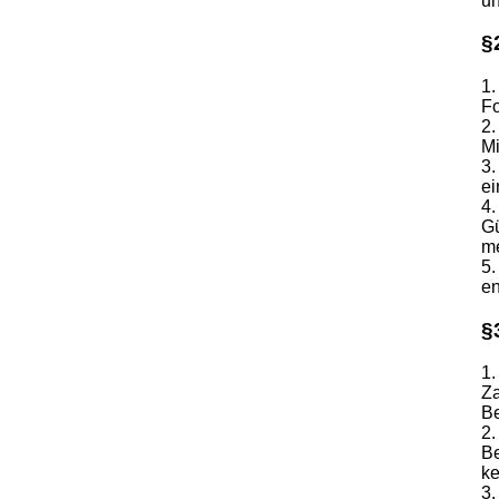
un
§
1.
Fo
2.
Mi
3.
ei
4.
Gü
me
5.
en
§
1.
Za
B
2.
Be
ke
3.