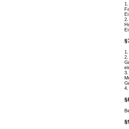
1.
Fa
Ei
2.
Ho
Ei
§
1.
2.
Gu
ei
3.
Mö
Gu
4.
§
Be
§