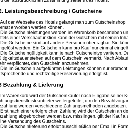
d der ausdrücklichen Zustimmung seitens des Hotels.
2. Leistungsbeschreibung / Gutscheine
 Auf der Webseite des Hotels gelangt man zum Gutscheinshop,
rmat erworben werden können.
 Die Gutscheinleistungen werden im Warenkorb beschrieben un
ttels einer Vorschaufunktion kann der Gutschein mit seinen Inha
 Die Gutscheine sind auf andere Personen übertragbar. Sie kön
ngelöst werden. Ein Gutschein kann pro Kauf nur einmal eingel
 Die Gutscheingültigkeit kann je nach Gutscheintyp variieren. 
ltigkeitsdauer stehen auf dem Gutschein vermerkt. Nach Ablauf d
hr verpflichtet, den Gutschein anzunehmen.
 Die im Gutschein aufgeführten Leistungen können nur erbracht
tsprechende und rechtzeitige Reservierung erfolgt ist.
3 Bezahlung & Lieferung
 Im Warenkorb wird der Gutscheinkäufer nach Eingabe seiner K
hlungsdienstleisteanbieter weitergeleitet, um den Bezahlvorga
ezahlung werden verschiedene Zahlungsmethoden angeboten.
 Erst nach einer erfolgreichen Zahlung wird der Gutschein an de
zahlung abgebrochen werden bzw. misslingen, gilt der Kauf als
ine Versendung des Gutscheins.
 Die Gutscheinlieferung erfolgt ausschließlich per Email in F