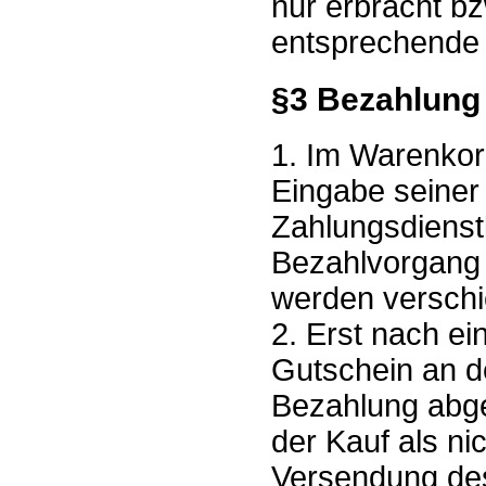
nur erbracht bz
entsprechende u
§3 Bezahlung
1. Im Warenkor
Eingabe seiner
Zahlungsdienstl
Bezahlvorgang 
werden versch
2. Erst nach ei
Gutschein an de
Bezahlung abge
der Kauf als ni
Versendung de