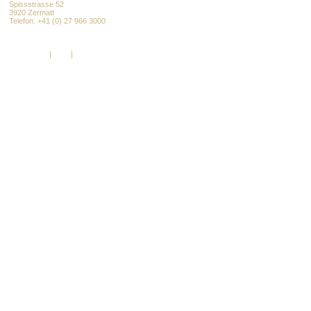
Spissstrasse 52
3920 Zermatt
Telefon: +41 (0) 27 966 3000
info@alpenresort.com
www.alpenresort.com
Impressum
|
AGB
|
DSGVO