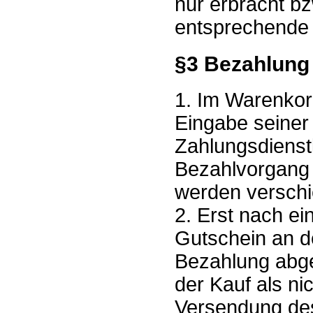
nur erbracht bz
entsprechende u
§3 Bezahlung
1. Im Warenkor
Eingabe seiner
Zahlungsdienstl
Bezahlvorgang 
werden versch
2. Erst nach ei
Gutschein an de
Bezahlung abge
der Kauf als ni
Versendung de