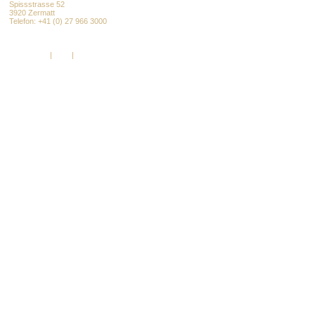
Spissstrasse 52
3920 Zermatt
Telefon: +41 (0) 27 966 3000
info@alpenresort.com
www.alpenresort.com
Impressum
|
AGB
|
DSGVO