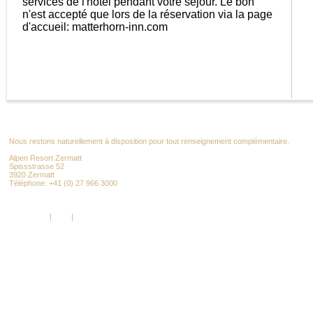
services de l'hôtel pendant votre séjour. Le bon
n'est accepté que lors de la réservation via la page
d'accueil: matterhorn-inn.com
Nous restons naturellement à disposition pour tout renseignement complémentaire.
Alpen Resort Zermatt
Spissstrasse 52
3920 Zermatt
Téléphone: +41 (0) 27 966 3000
info@alpenresort.com
www.alpenresort.com
Impressum
|
AGB
|
RGPD