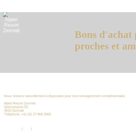
Bons d'achat 
proches et am
Nous restons naturellement à disposition pour tout renseignement complémentaire.
Alpen Resort Zermatt
Spissstrasse 52
3920 Zermatt
Téléphone: +41 (0) 27 966 3000
info@alpenresort.com
www.alpenresort.com
Impressum
|
AGB
|
RGPD