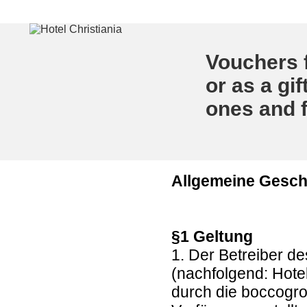
Vouchers f
or as a gif
ones and f
Allgemeine Gesc
§1 Geltung
1. Der Betreiber d
(nachfolgend: Hote
durch die boccogr