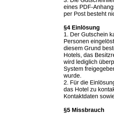
3. Die Gutscheinlie
eines PDF-Anhangs
per Post besteht ni
§4 Einlösung
1. Der Gutschein k
Personen eingelöst
diesem Grund beste
Hotels, das Besitz
wird lediglich übe
System freigegebe
wurde.
2. Für die Einlösun
das Hotel zu kontak
Kontaktdaten sowie
§5 Missbrauch