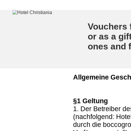
Vouchers f
or as a gif
ones and f
Allgemeine Gesc
§1 Geltung
1. Der Betreiber d
(nachfolgend: Hote
durch die boccogr