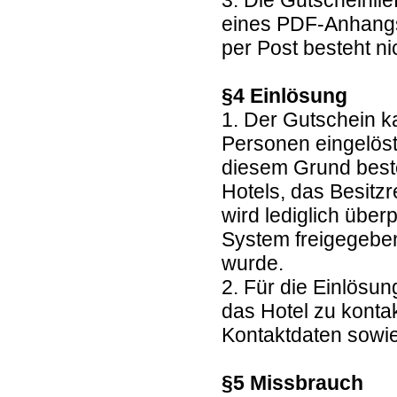
3. Die Gutscheinlie
eines PDF-Anhangs
per Post besteht ni
§4 Einlösung
1. Der Gutschein k
Personen eingelöst
diesem Grund beste
Hotels, das Besitz
wird lediglich übe
System freigegebe
wurde.
2. Für die Einlösun
das Hotel zu kontak
Kontaktdaten sowie
§5 Missbrauch