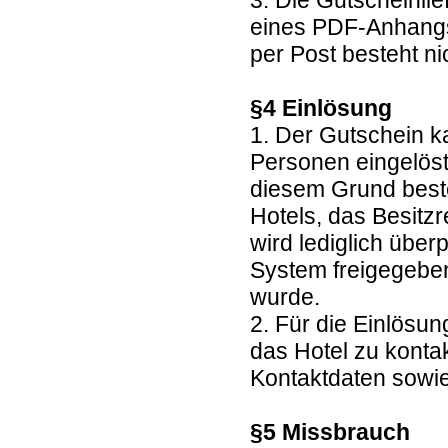
3. Die Gutscheinlie
eines PDF-Anhangs
per Post besteht ni
§4 Einlösung
1. Der Gutschein k
Personen eingelöst
diesem Grund beste
Hotels, das Besitz
wird lediglich übe
System freigegebe
wurde.
2. Für die Einlösun
das Hotel zu kontak
Kontaktdaten sowie
§5 Missbrauch