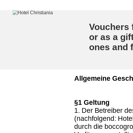
Vouchers f
or as a gif
ones and f
Allgemeine Gesc
§1 Geltung
1. Der Betreiber d
(nachfolgend: Hote
durch die boccogr