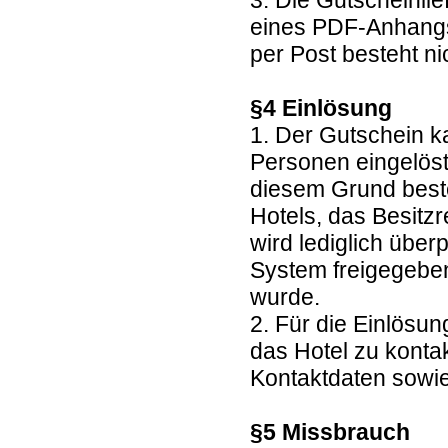
3. Die Gutscheinlie
eines PDF-Anhangs
per Post besteht ni
§4 Einlösung
1. Der Gutschein k
Personen eingelöst
diesem Grund beste
Hotels, das Besitz
wird lediglich übe
System freigegebe
wurde.
2. Für die Einlösun
das Hotel zu kontak
Kontaktdaten sowie
§5 Missbrauch