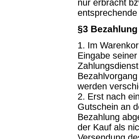
nur erbracht bz
entsprechende u
§3 Bezahlung
1. Im Warenkor
Eingabe seiner
Zahlungsdienstl
Bezahlvorgang 
werden versch
2. Erst nach ei
Gutschein an de
Bezahlung abge
der Kauf als ni
Versendung de