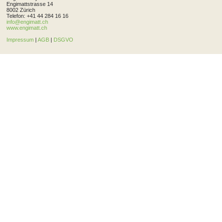
Engimattstrasse 14
8002 Zürich
Telefon: +41 44 284 16 16
info@engimatt.ch
www.engimatt.ch
Impressum
|
AGB
|
DSGVO