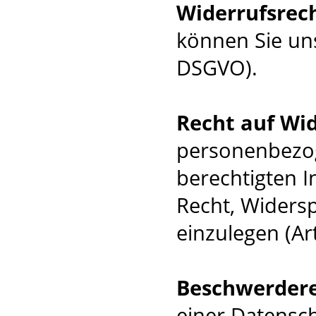
Widerrufsrec
können Sie uns
DSGVO).
Recht auf Wi
personenbezog
berechtigten I
Recht, Widers
einzulegen (Ar
Beschwerder
einer Datensc