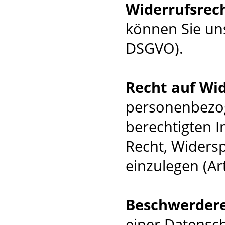
Widerrufsrec
können Sie uns
DSGVO).
Recht auf Wi
personenbezog
berechtigten I
Recht, Widers
einzulegen (Ar
Beschwerder
einer Datensc