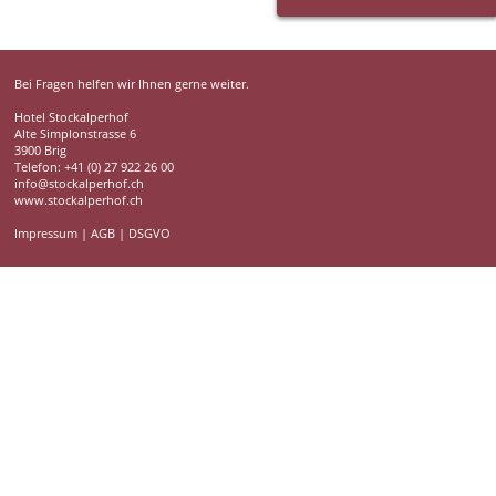
Bei Fragen helfen wir Ihnen gerne weiter.
Hotel Stockalperhof
Alte Simplonstrasse 6
3900 Brig
Telefon: +41 (0) 27 922 26 00
info@stockalperhof.ch
www.stockalperhof.ch
Impressum
|
AGB
|
DSGVO