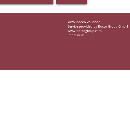
2026 bocco voucher
Service provided by Bocco Group GmbH
www.boccogroup.com
Impressum