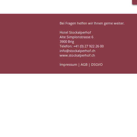
Bei Fragen helfen wir Ihnen gerne weiter.
Hotel Stockalperhof
Alte Simplonstrasse 6
3900 Brig
Telefon: +41 (0) 27 922 26 00
info@stockalperhof.ch
www.stockalperhof.ch
Impressum
|
AGB
|
DSGVO