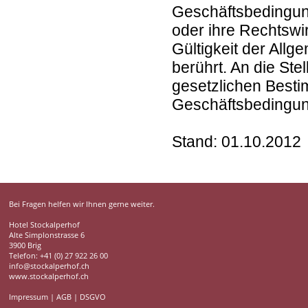
Geschäftsbedingung
oder ihre Rechtswir
Gültigkeit der All
berührt. An die St
gesetzlichen Besti
Geschäftsbedingun
Stand: 01.10.2012
Bei Fragen helfen wir Ihnen gerne weiter.
Hotel Stockalperhof
Alte Simplonstrasse 6
3900 Brig
Telefon: +41 (0) 27 922 26 00
info@stockalperhof.ch
www.stockalperhof.ch
Impressum
|
AGB
|
DSGVO