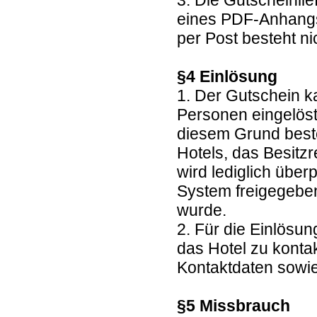
3. Die Gutscheinlie
eines PDF-Anhangs
per Post besteht ni
§4 Einlösung
1. Der Gutschein k
Personen eingelöst
diesem Grund beste
Hotels, das Besitz
wird lediglich übe
System freigegebe
wurde.
2. Für die Einlösun
das Hotel zu kontak
Kontaktdaten sowie
§5 Missbrauch