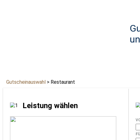
Gu
un
Gutscheinauswahl
> Restaurant
Leistung wählen
V
F