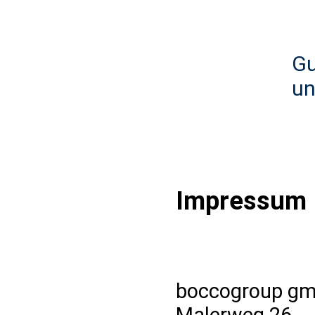
Gu
un
Impressum
boccogroup g
Malerweg 26