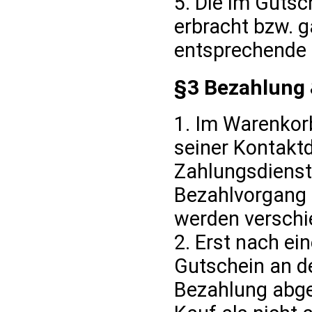
5. Die im Guts
erbracht bzw. g
entsprechende u
§3 Bezahlung 
1. Im Warenkor
seiner Kontakt
Zahlungsdienstl
Bezahlvorgang 
werden versch
2. Erst nach ei
Gutschein an de
Bezahlung abge