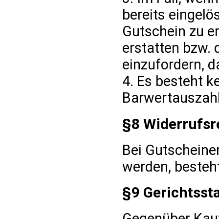
bereits eingelö
Gutschein zu e
erstatten bzw. 
einzufordern, da
4. Es besteht k
Barwertauszah
§8 Widerrufsr
Bei Gutscheinen
werden, besteht
§9 Gerichtssta
Gegenüber Kaufl