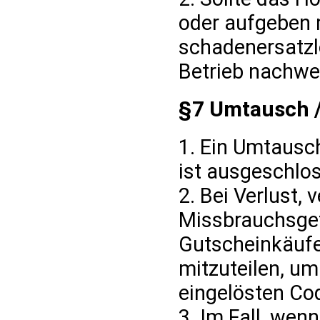
oder aufgeben 
schadenersatzlo
Betrieb nachwe
§7 Umtausch /
1. Ein Umtausc
ist ausgeschlo
2. Bei Verlust,
Missbrauchsgef
Gutscheinkäufer
mitzuteilen, um
eingelösten Co
3. Im Fall, wen