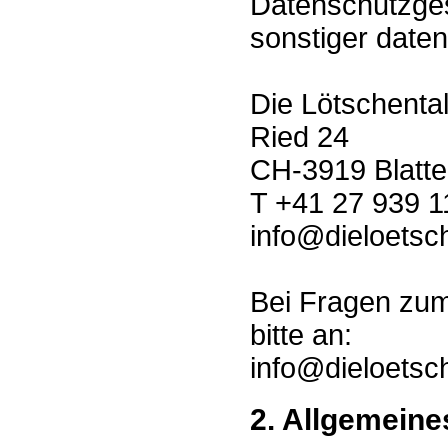
Datenschutzges
sonstiger date
Die Lötschenta
Ried 24
CH-3919 Blatt
T +41 27 939 1
info@dieloetsch
Bei Fragen zu
bitte an:
info@dieloetsch
2. Allgemeine