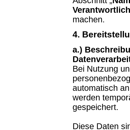
Abschnitt „
Nam
Verantwortlic
machen.
4. Bereitstel
a.) Beschreib
Datenverarbei
Bei Nutzung u
personenbezoge
automatisch an
werden temporä
gespeichert.
Diese Daten si