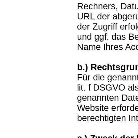
Rechners, Datu
URL der abgeru
der Zugriff erf
und ggf. das B
Name Ihres Acc
b.) Rechtsgru
Für die genannt
lit. f DSGVO al
genannten Daten
Website erforde
berechtigten I