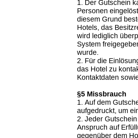
1. Der Gutschein k
Personen eingelöst
diesem Grund beste
Hotels, das Besitz
wird lediglich übe
System freigegebe
wurde.
2. Für die Einlösun
das Hotel zu kontak
Kontaktdaten sowie
§5 Missbrauch
1. Auf dem Gutsche
aufgedruckt, um e
2. Jeder Gutschein
Anspruch auf Erfül
gegenüber dem Hote