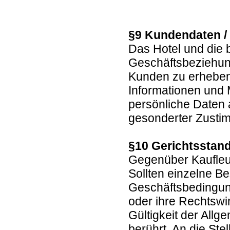
§9 Kundendaten /
Das Hotel und die 
Geschäftsbeziehun
Kunden zu erheben,
Informationen und
persönliche Daten a
gesonderter Zustim
§10 Gerichtsstand
Gegenüber Kaufleut
Sollten einzelne B
Geschäftsbedingung
oder ihre Rechtswir
Gültigkeit der All
berührt. An die St