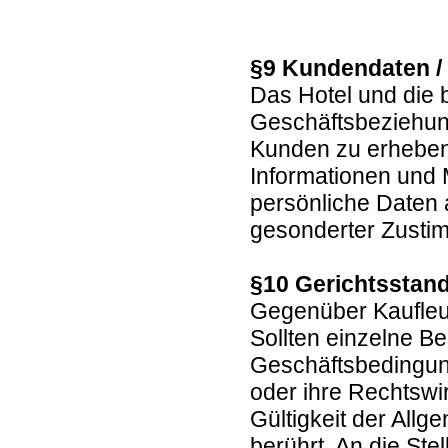
§9 Kundendaten /
Das Hotel und die 
Geschäftsbeziehun
Kunden zu erheben,
Informationen und
persönliche Daten a
gesonderter Zustim
§10 Gerichtsstand
Gegenüber Kaufleut
Sollten einzelne B
Geschäftsbedingung
oder ihre Rechtswir
Gültigkeit der All
berührt. An die St