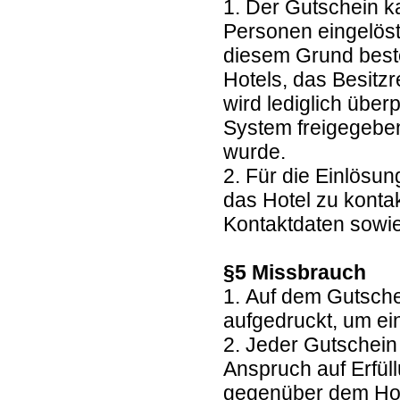
1. Der Gutschein k
Personen eingelöst
diesem Grund beste
Hotels, das Besitz
wird lediglich übe
System freigegebe
wurde.
2. Für die Einlösun
das Hotel zu kontak
Kontaktdaten sowie
§5 Missbrauch
1. Auf dem Gutsche
aufgedruckt, um e
2. Jeder Gutschein
Anspruch auf Erfül
gegenüber dem Hote