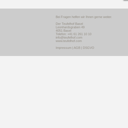
Bei Fragen helfen wir Ihnen gerne weiter.
Der Teufelhof Basel
Leonhardsgraben 49
4051 Basel
Telefon: +41 61 261 10 10
info@teufelhof.com
www.teufelhof.com
Impressum
|
AGB
|
DSGVO