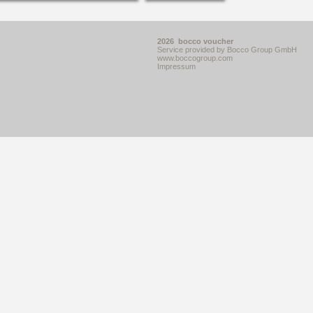
2026 bocco voucher
Service provided by Bocco Group GmbH
www.boccogroup.com
Impressum