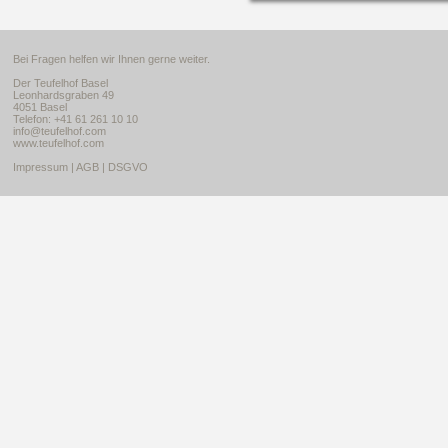
Bei Fragen helfen wir Ihnen gerne weiter.
Der Teufelhof Basel
Leonhardsgraben 49
4051 Basel
Telefon: +41 61 261 10 10
info@teufelhof.com
www.teufelhof.com
Impressum
|
AGB
|
DSGVO