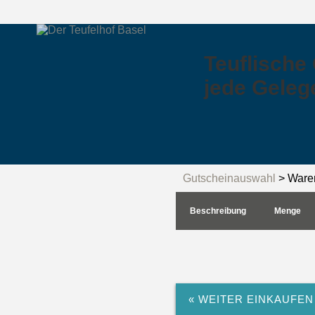
Teuflische
jede Geleg
Gutscheinauswahl
> Ware
Beschreibung
Menge
« WEITER EINKAUFEN