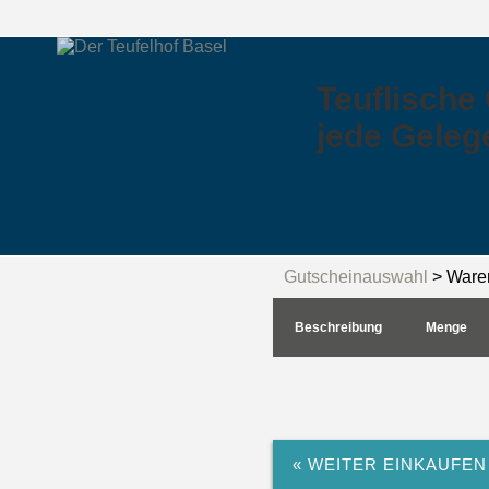
Teuflische
jede Geleg
Gutscheinauswahl
> Ware
Beschreibung
Menge
« WEITER EINKAUFEN