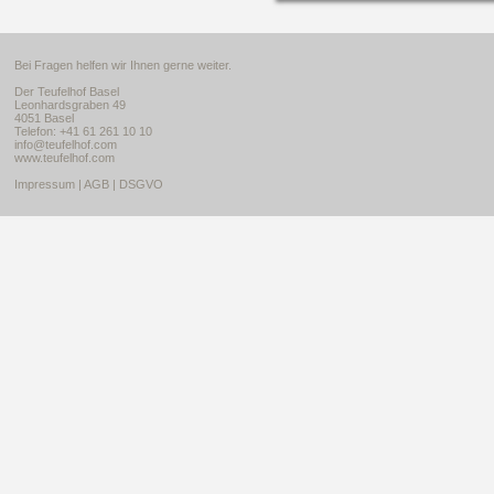
Bei Fragen helfen wir Ihnen gerne weiter.
Der Teufelhof Basel
Leonhardsgraben 49
4051 Basel
Telefon: +41 61 261 10 10
info@teufelhof.com
www.teufelhof.com
Impressum
|
AGB
|
DSGVO