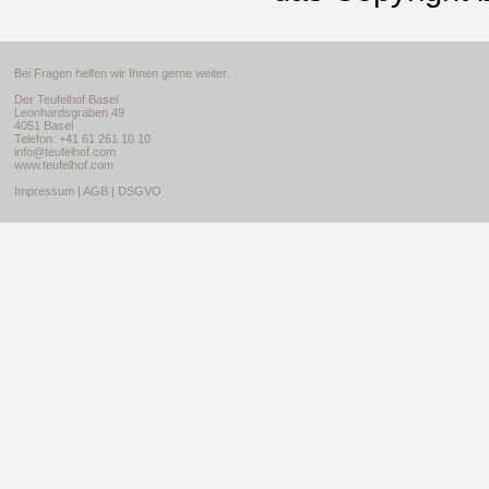
Bei Fragen helfen wir Ihnen gerne weiter.
Der Teufelhof Basel
Leonhardsgraben 49
4051 Basel
Telefon: +41 61 261 10 10
info@teufelhof.com
www.teufelhof.com
Impressum
|
AGB
|
DSGVO