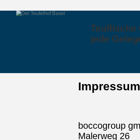
Teuflische
jede Geleg
Impressu
boccogroup g
Malerweg 26